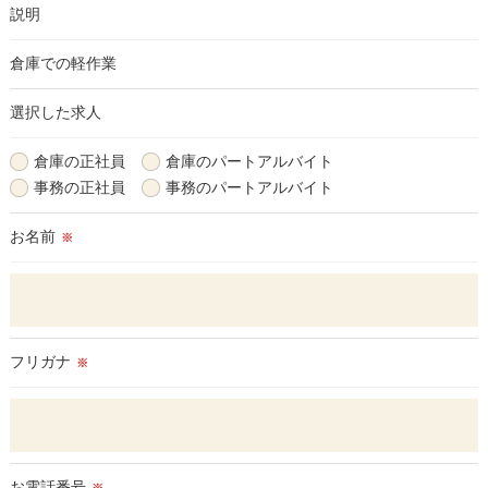
説明
当社では、個人情報の漏洩等がなされないよう、適切に安全管
理対策を実施します。
倉庫での軽作業
＜個人情報を与えなかった場合に生じる結果＞
選択した求人
必要な情報を頂けない場合は、それに対応した当社のサービス
をご提供できない場合がございますので予めご了承ください。
倉庫の正社員
倉庫のパートアルバイト
事務の正社員
事務のパートアルバイト
＜個人情報の開示･訂正・削除･利用停止の手続について＞
当社では、お客様の個人情報の開示･訂正･削除・利用停止の手
お名前
※
続を定めさせて頂いております。
ご本人である事を確認のうえ、対応させて頂きます。
個人情報の開示･訂正･削除・利用停止の具体的手続きにつきま
しては、お電話でお問合せ下さい。
フリガナ
※
お電話番号