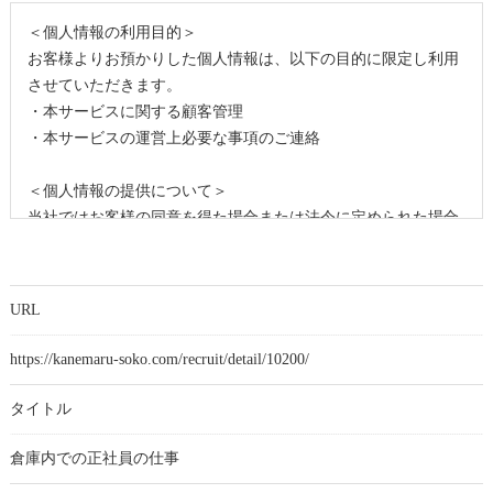
＜個人情報の利用目的＞
お客様よりお預かりした個人情報は、以下の目的に限定し利用
させていただきます。
・本サービスに関する顧客管理
・本サービスの運営上必要な事項のご連絡
＜個人情報の提供について＞
当社ではお客様の同意を得た場合または法令に定められた場合
を除き、
取得した個人情報を第三者に提供することはいたしません。
URL
＜個人情報の委託について＞
当社では、利用目的の達成に必要な範囲において、個人情報を
https://kanemaru-soko.com/recruit/detail/10200/
外部に委託する場合があります。
これらの委託先に対しては個人情報保護契約等の措置をとり、
タイトル
適切な監督を行います。
倉庫内での正社員の仕事
＜個人情報の安全管理＞